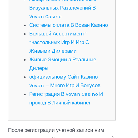
Визуальных Развлечений В
Vovan Casino
Системы оплата В Вован Казино
Большой Ассортимент”
“настольных Игр И Игр С
Живыми Дилерами
Живые Эмоции а Реальные
Дилеры
официальному Сайт Казино
Vovan — Много Игр И Бонусов
Регистрация В Vovan Casino И
проход В Личный кабинет
После регистрации учетной записи ним