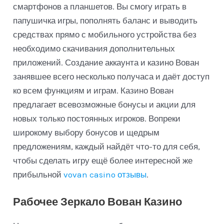
смартфонов а планшетов. Вы смогу играть в
папушичка игры, пополнять баланс и выводить
средствах прямо с мобильного устройства без
необходимо скачивания дополнительных
приложений. Создание аккаунта и казино Вован
занявшее всего несколько получаса и даёт доступ
ко всем функциям и играм. Казино Вован
предлагает всевозможные бонусы и акции для
новых только постоянных игроков. Вопреки
широкому выбору бонусов и щедрым
предложениям, каждый найдёт что-то для себя,
чтобы сделать игру ещё более интересной же
прибыльной
vovan casino отзывы
.
Рабочее Зеркало Вован Казино