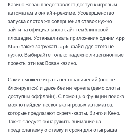
Казино Вован предоставляет доступ к игровым
автоматам в онлайн-режиме. Усовершенство
запуска слотов же совершения ставок нужно
зайти на официального сайт гемблинговой
площадки. Устанавливать приложения одним App
Store также загружать apk-файл ддя этого не
нужно. Выбирайте только надежно лицензионные
проекты эти как Вован казино.
Сами сможете играть нет ограничений (оно не
блокируется) и даже без интернета (демо слоты
доступны оффлайн). С помощью функции поиска
можно найдем несколько игровых автоматов,
которые предлагают скретч-карты, бинго и Кено.
Также следует обнаружить внимание на
предполагаемую ставку и сроки для отыгрыша