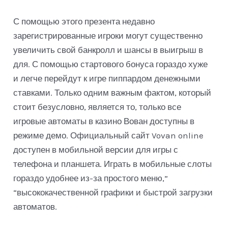
С помощью этого презента недавно
зарегистрированные игроки могут существенно
увеличить свой банкролл и шансы в выигрыш в
для. С помощью стартового бонуса гораздо хуже
и легче перейдут к игре пиппардом денежными
ставками. Только одним важным фактом, который
стоит безусловно, является то, только все
игровые автоматы в казино Вован доступны в
режиме демо. Официальный сайт Vovan online
доступен в мобильной версии для игры с
телефона и планшета. Играть в мобильные слоты
гораздо удобнее из-за простого меню,”
“высококачественной графики и быстрой загрузки
автоматов.