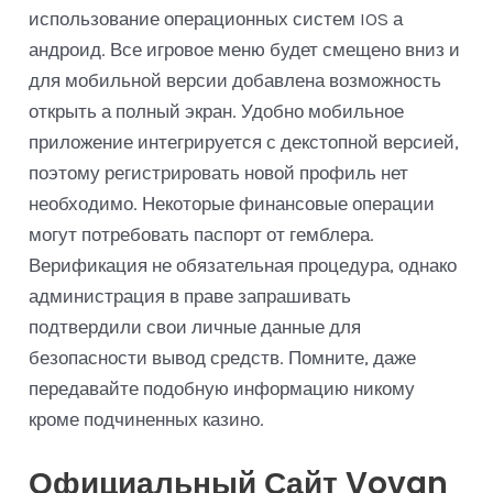
использование операционных систем IOS а
андроид. Все игровое меню будет смещено вниз и
для мобильной версии добавлена возможность
открыть а полный экран. Удобно мобильное
приложение интегрируется с декстопной версией,
поэтому регистрировать новой профиль нет
необходимо. Некоторые финансовые операции
могут потребовать паспорт от гемблера.
Верификация не обязательная процедура, однако
администрация в праве запрашивать
подтвердили свои личные данные для
безопасности вывод средств. Помните, даже
передавайте подобную информацию никому
кроме подчиненных казино.
Официальный Сайт Vovan