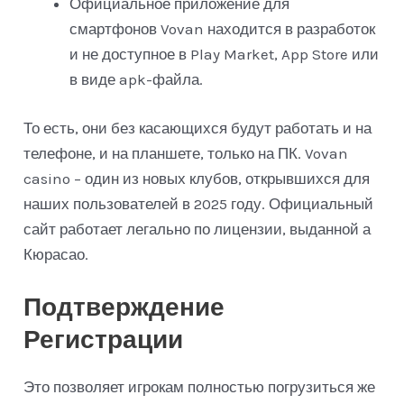
Официальное приложение для
смартфонов Vovan находится в разработок
и не доступное в Play Market, App Store или
в виде apk-файла.
То есть, они без касающихся будут работать и на
телефоне, и на планшете, только на ПК. Vovan
casino – один из новых клубов, открывшихся для
наших пользователей в 2025 году. Официальный
сайт работает легально по лицензии, выданной а
Кюрасао.
Подтверждение
Регистрации
Это позволяет игрокам полностью погрузиться же