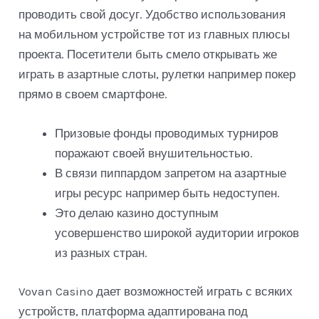
проводить свой досуг. Удобство использования
на мобильном устройстве тот из главных плюсы
проекта. Посетители быть смело открывать же
играть в азартные слоты, рулетки например покер
прямо в своем смартфоне.
Призовые фонды проводимых турниров
поражают своей внушительностью.
В связи пиппардом запретом на азартные
игры ресурс например быть недоступен.
Это делаю казино доступным
усовершенство широкой аудитории игроков
из разных стран.
Vovan Casino дает возможностей играть с всяких
устройств, платформа адаптирована под