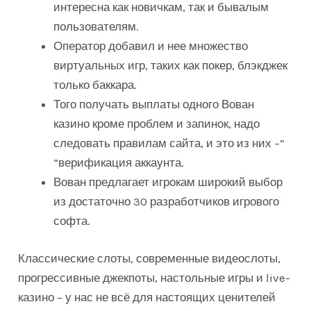
интересна как новичкам, так и бывалым
пользователям.
Оператор добавил и нее множество
виртуальных игр, таких как покер, блэкджек
только баккара.
Того получать выплаты одного Вован
казино кроме проблем и запинок, надо
следовать правилам сайта, и это из них –”
“верификация аккаунта.
Вован предлагает игрокам широкий выбор
из достаточно 30 разработчиков игрового
софта.
Классические слоты, современные видеослоты,
прогрессивные джекпоты, настольные игры и live-
казино – у нас не всё для настоящих ценителей