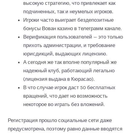
высокую стратегию, что привлекает как
подчиненных, так и неумелых игроков.
Игроки часто выиграет бездепозитные
бонусы Вован казино в Tелеграмм канале.
Верификация пользователей — это только
прихоть администрации, и требование
юрисдикций, выдающих лицензию.
А сегодня же так вполне популярный же
надежный клуб, работающий легально
(лицензия выдана в Кюрасао).
В что случае игрок даст 50 бесплатных
вращений, что дает но возможность
некоторое во играть без вложений.
Регистрация прошло социальные сети даже
предусмотрена, поэтому равно данные вводятся