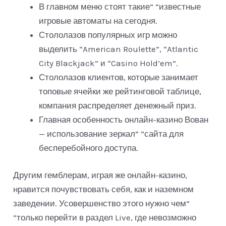
В главном меню стоят такие” “известные
игровые автоматы на сегодня.
Стололазов популярных игр можно
выделить “American Roulette”, “Atlantic
City Blackjack” и “Casino Hold’em”.
Стололазов клиентов, которые занимает
топовые ячейки же рейтинговой таблице,
компания распределяет денежный приз.
Главная особенность онлайн-казино Вован
— использование зеркал” “сайта для
бесперебойного доступа.
Другим гемблерам, играя же онлайн-казино,
нравится почувствовать себя, как и наземном
заведении. Усовершенство этого нужно чем”
“только перейти в раздел Live, где невозможно