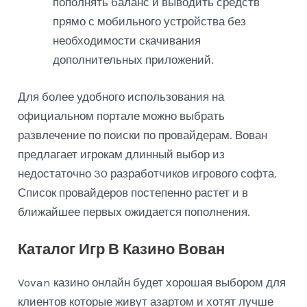
пополнять баланс и выводить средств
прямо с мобильного устройства без
необходимости скачивания
дополнительных приложений.
Для более удобного использования на
официальном портале можно выбрать
развлечение по поиски по провайдерам. Вован
предлагает игрокам длинный выбор из
недостаточно 30 разработчиков игрового софта.
Список провайдеров постепенно растет и в
ближайшее первых ожидается пополнения.
Каталог Игр В Казино Вован
Vovan казино онлайн будет хорошая выбором для
клиентов которые живут азартом и хотят лучше