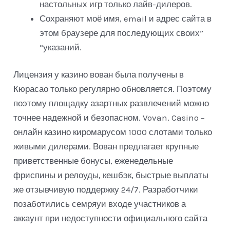
настольных игр только лайв-дилеров.
Сохраняют моё имя, email и адрес сайта в
этом браузере для последующих своих”
“указаний.
Лицензия у казино вован была получены в
Кюрасао только регулярно обновляется. Поэтому
поэтому площадку азартных развлечений можно
точнее надежной и безопасном. Vovan. Casino –
онлайн казино киромарусом 1000 слотами только
живыми дилерами. Вован предлагает крупные
приветственные бонусы, еженедельные
фриспины и релоуды, кешбэк, быстрые выплаты
же отзывчивую поддержку 24/7. Разработчики
позаботились семряуи входе участников а
аккаунт при недоступности официального сайта