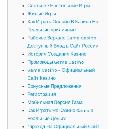
Слоты же Настольные Игры
Живые Игры
Как Играть Онлайн В Казино На
Реальные приличные
Рабочее Зеркало Gama Casino –
Доступный Вход в Сайт России
История Создания Казино
Промокоды Gama Casino
Gama Casino – Официальный
Сайт Казино
Бонусные Предложения
Регистрация
Мобильная Версия Гама
Как Играть же Казино Gama а
Реальные Деньги
“проход На Официальный Сайт