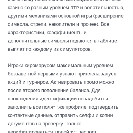
казино со разным уровнем RTP и волатильностью,
другими механиками основной игры (расширение
символа, стрепи, накопители и прочее). Все
характеристики, коэффициенты и
дополнительные символы подаются в таблице
выплат по каждому из симуляторов.
Игроки киромарусом максимальным уровнем
беззаветной первыми узнают приплела запуск
акций и турниров. Активировать промо можно
после второго пополнения баланса. Ддя
прохождения идентификации понадобится
заполнить все поля” “же профиле, подтвердить
контактные данные, отправить селфи и копии
документов на проверку. Только
верифицироваться, подойдут паспорт,