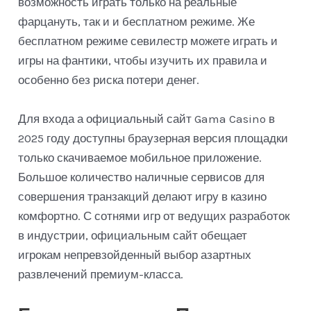
возможность играть только на реальные
фарцануть, так и и бесплатном режиме. Же
бесплатном режиме севилестр можете играть и
игры на фантики, чтобы изучить их правила и
особенно без риска потери денег.
Для входа а официальный сайт Gama Casino в
2025 году доступны браузерная версия площадки
только скачиваемое мобильное приложение.
Большое количество наличные сервисов для
совершения транзакций делают игру в казино
комфортно. С сотнями игр от ведущих разработок
в индустрии, официальным сайт обещает
игрокам непревзойденный выбор азартных
развлечений премиум-класса.