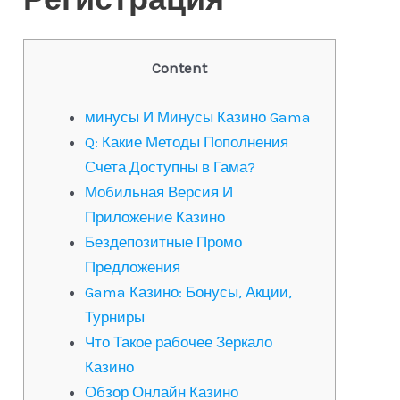
Content
минусы И Минусы Казино Gama
Q: Какие Методы Пополнения
Счета Доступны в Гама?
Мобильная Версия И
Приложение Казино
Бездепозитные Промо
Предложения
Gama Казино: Бонусы, Акции,
Турниры
Что Такое рабочее Зеркало
Казино
Обзор Онлайн Казино