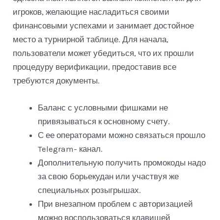
игроков, желающие насладиться своими
финансовыми успехами и занимает достойное
место а турнирной таблице. Для начала,
пользователи может убедиться, что их прошли
процедуру верификации, предоставив все
требуются документы.
Баланс с условными фишками не
привязываться к основному счету.
С ее операторами можно связаться прошло
Telegram- канал.
Дополнительную получить промокоды надо
за свою борьекудан или участвуя же
специальных розыгрышах.
При внезапном проблем с авторизацией
можно воспользоваться клавишей