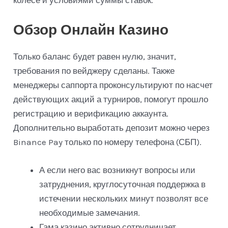
Обзор Онлайн Казино
Только баланс будет равен нулю, значит,
требования по вейджеру сделаны. Также
менеджеры саппорта проконсультируют по насчет
действующих акций а турниров, помогут прошло
регистрацию и верификацию аккаунта.
Дополнительно выработать депозит можно через
Binance Pay только по номеру телефона (СБП).
А если него вас возникнут вопросы или
затруднения, круглосуточная поддержка в
истечении нескольких минут позволят все
необходимые замечания.
Гама казино активно сотрудничает